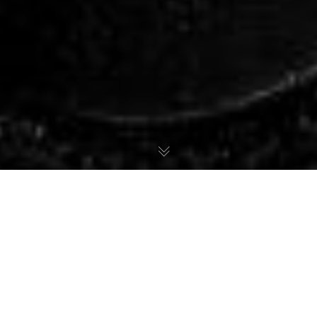
Il progetto Food and Diet
Goal.
Questo portale non nasce per caso, ma